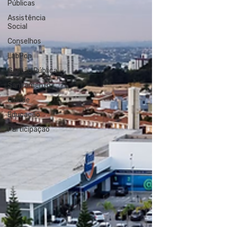
Públicas
Assistência
Social
Conselhos
LabPop
Gestão Pública
Saneamento
Cidade
Educação
Participação