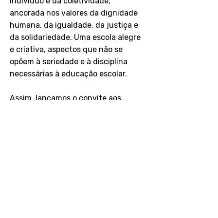
indivíduo e da coletividade,
ancorada nos valores da dignidade
humana, da igualdade, da justiça e
da solidariedade. Uma escola alegre
e criativa, aspectos que não se
opõem à seriedade e à disciplina
necessárias à educação escolar.
Assim, lançamos o convite aos
candidatos e às candidatas que se
aliam aos princípios aqui defendidos
que manifestem seu apoio às
propostas contidas nesse
documento."
Veja o site da campanha